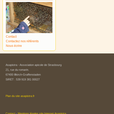
Contact
Contactez nos référents
Nous écrire
Asapistra - Association apicole de Strasbourg​
21, rue du romarin.
67400 Illkirch-Graffenstaden
SIRET : 539 919 381 00027
Plan du site asapistra.fr
Contact
-
Mentions légales site Internet Asapistra