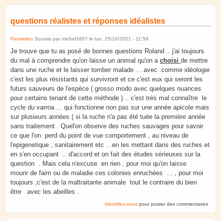
questions réalistes et réponses idéalistes
Permalien
Soumis par
michel1607
le
lun, 25/10/2021 - 11:59
.
Je trouve que tu as posé de bonnes questions Roland .. j'ai toujours
du mal à comprendre qu'on laisse un animal qu'on a
choisi
de mettre
dans une ruche et le laisser tomber malade ... avec comme idéologie
c'est les plus résistants qui survivront et ce c'est eux qui seront les
futurs sauveurs de l'espèce ( grosso modo avec quelques nuances
pour certains tenant de cette méthode ) .. c'est très mal connaître le
cycle du varroa ... qui fonctionne non pas sur une année apicole mais
sur plusieurs années ( si la ruche n'a pas été tuée la première année
sans traitement . Quel'on observe des ruches sauvages pour savoir
ce que l'on perd du point de vue comportement , au niveau de
l'epigenetique , sanitairement etc ...en les mettant dans des ruches et
en s'en occupant .. d'accord et on fait des études sérieuses sur la
question . Mais cela n'excuse en rien , pour moi qu'on laisse
mourir de faim ou de maladie ces colonies enruchées ... , pour moi
toujours ,c'est de la maltraitante animale tout le contraire du bien
être avec les abeilles .
Identifiez-vous
pour poster des commentaires