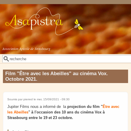
Aller au contenu principal
Association Apicole de Strasbourg
Rechercher
Formulaire de recherche
Film "Être avec les Abeilles" au cinéma Vox.
Octobre 2021.
Soumis par
pierred
le mer, 15/09/2021 - 09:30
Jupiter Films nous a informé de la
projection du film "
Être avec
les Abeilles
" à l'occasion des 10 ans du cinéma Vox à
Strasbourg entre le 19 et 23 octobre.