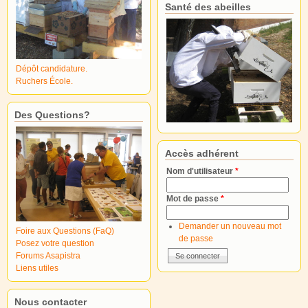
Santé des abeilles
Dépôt candidature.
Ruchers École.
Des Questions?
Accès adhérent
Nom d'utilisateur
*
Mot de passe
*
Demander un nouveau mot
Foire aux Questions (FaQ)
de passe
Posez votre question
Forums Asapistra
Liens utiles
Nous contacter