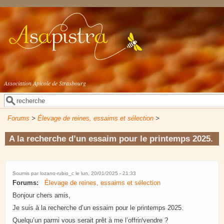
Aller au contenu principal
Association Apicole de Strasbourg
Rechercher
Formulaire de recherche
Forums
>
Élevage de reines, essaims et sélection
>
A la recherche d’un essaim pour le printemps 2025.
Soumis par
lozano-rubio_c
le lun, 20/01/2025 - 21:33
Forums:
Élevage de reines, essaims et sélection
Bonjour chers amis,
Je suis à la recherche d’un essaim pour le printemps 2025.
Quelqu’un parmi vous serait prêt à me l’offrir/vendre ?