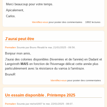
Merci beaucoup pour votre temps.
Apicalement,
Carlos.
Identifiez-vous
pour poster des commentaires
1892 lectures
J'aurai peut être
Permalien
Soumis par
Bruno Rinaldi
le
mar, 21/01/2025 - 09:56
.
Bonjour mon amis,
J'aurai des colonies disponibles (hivernées et de l'année) en Dadant et
Langstroth
MAIS
en fonction de l'hivernage délicat cette année plus
particulièrement avec la résistance du varroa à l'amitraze.
BrunoR
Identifiez-vous
pour poster des commentaires
Un essaim disponible . Printemps 2025
Permalien
Soumis par
michel1607
le
mer, 22/01/2025 - 08:07
.