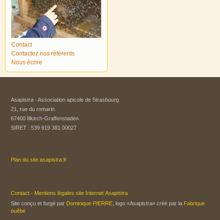
Contact
Contactez nos référents
Nous écrire
Asapistra - Association apicole de Strasbourg​
21, rue du romarin.
67400 Illkirch-Graffenstaden
SIRET : 539 919 381 00027
Plan du site asapistra.fr
Contact
-
Mentions légales site Internet Asapistra
Site conçu et forgé par
Dominique PIERRE
, logo «Asapistra» créé par la
Fabrique
ouèbe