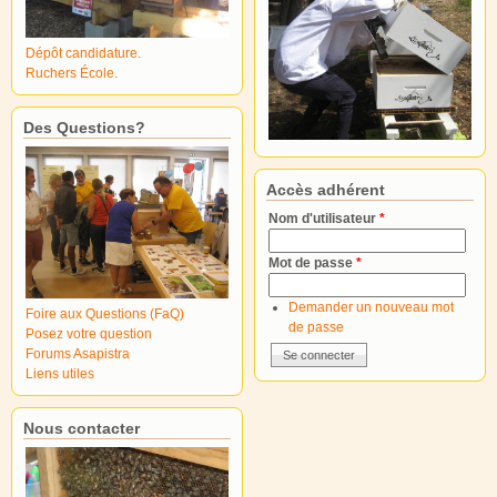
Dépôt candidature.
Ruchers École.
Des Questions?
Accès adhérent
Nom d'utilisateur
*
Mot de passe
*
Demander un nouveau mot
Foire aux Questions (FaQ)
de passe
Posez votre question
Forums Asapistra
Liens utiles
Nous contacter