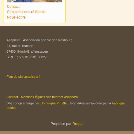
Contact
Contactez nos référents
Nous écrire
Asapistra - Association apicole de Strasbourg​
21, rue du romarin.
67400 Illkirch-Graffenstaden
SIRET : 539 919 381 00027
Plan du site asapistra.fr
Contact
-
Mentions légales site Internet Asapistra
Site conçu et forgé par
Dominique PIERRE
, logo «Asapistra» créé par la
Fabrique
ouèbe
Propulsé par
Drupal