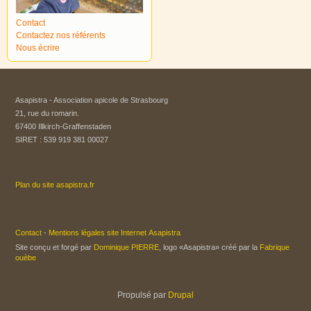
Contact
Contactez nos référents
Nous écrire
Asapistra - Association apicole de Strasbourg​
21, rue du romarin.
67400 Illkirch-Graffenstaden
SIRET : 539 919 381 00027
Plan du site asapistra.fr
Contact
-
Mentions légales site Internet Asapistra
Site conçu et forgé par
Dominique PIERRE
, logo «Asapistra» créé par la
Fabrique
ouèbe
Propulsé par
Drupal