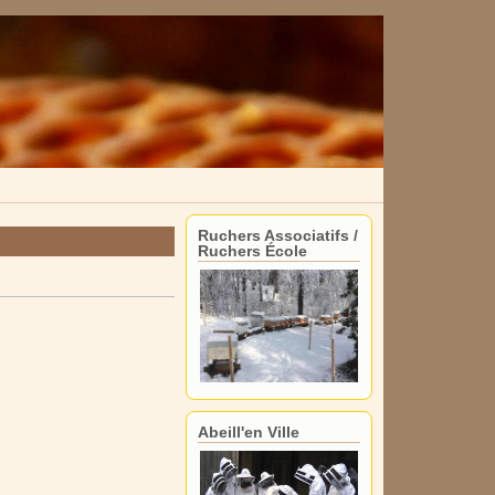
Ruchers Associatifs /
Ruchers École
Abeill'en Ville