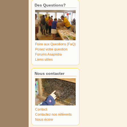
Des Questions?
Foire aux Questions (FaQ)
Posez votre question
Forums Asapistra
Liens utiles
Nous contacter
Contact
Contactez nos référents
Nous écrire