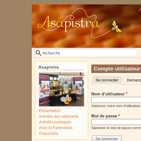
Aller au contenu principal
Rechercher
Formulaire de recherche
Asapistra
Compte utilisateur
Se connecter
(onglet actif)
Demande
Onglets principaux
Nom d'utilisateur
*
Saisissez votre nom d'utilisateur
Présentation
Mot de passe
*
Activités des adhérents
Activités publiques
Amis et Partenaires.
Saisissez le mot de passe corres
Diaporama