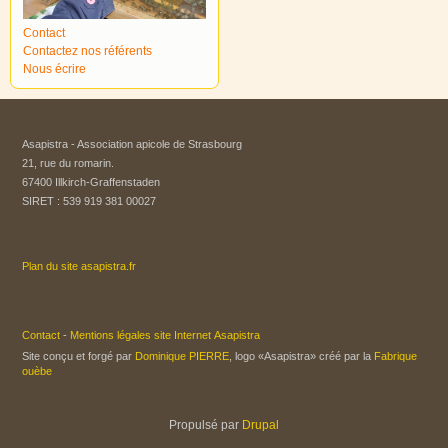
Contact
Contactez nos référents
Nous écrire
Asapistra - Association apicole de Strasbourg​
21, rue du romarin.
67400 Illkirch-Graffenstaden
SIRET : 539 919 381 00027
Plan du site asapistra.fr
Contact
-
Mentions légales site Internet Asapistra
Site conçu et forgé par
Dominique PIERRE
, logo «Asapistra» créé par la
Fabrique
ouèbe
Propulsé par
Drupal