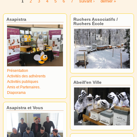
1
2
3
4
5
6
7
suivant ›
dernier »
Pages
Asapistra
Ruchers Associatifs /
Ruchers École
Présentation
Activités des adhérents
Activités publiques
Abeill'en Ville
Amis et Partenaires.
Diaporama
Asapistra et Vous