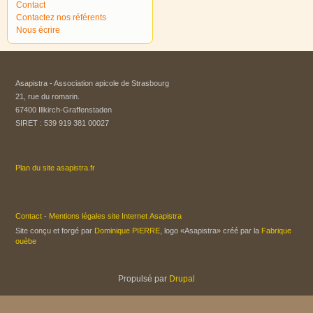
Contact
Contactez nos référents
Nous écrire
Asapistra - Association apicole de Strasbourg​
21, rue du romarin.
67400 Illkirch-Graffenstaden
SIRET : 539 919 381 00027
Plan du site asapistra.fr
Contact
-
Mentions légales site Internet Asapistra
Site conçu et forgé par
Dominique PIERRE
, logo «Asapistra» créé par la
Fabrique
ouèbe
Propulsé par
Drupal