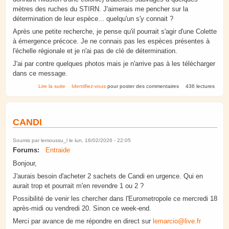
mètres des ruches du STIRN. J'aimerais me pencher sur la
détermination de leur espèce... quelqu'un s'y connait ?
Après une petite recherche, je pense qu'il pourrait s'agir d'une Colette
à émergence précoce. Je ne connais pas les espèces présentes à
l'échelle régionale et je n'ai pas de clé de détermination.
J'ai par contre quelques photos mais je n'arrive pas à les télécharger
dans ce message.
de Identification abeilles sauvages rucher du STIRN
Lire la suite
Identifiez-vous
pour poster des commentaires
436 lectures
CANDI
Soumis par
lemoussu_l
le lun, 16/02/2026 - 22:05
Forums:
Entraide
Bonjour,
J'aurais besoin d'acheter 2 sachets de Candi en urgence. Qui en
aurait trop et pourrait m'en revendre 1 ou 2 ?
Possibilité de venir les chercher dans l'Eurometropole ce mercredi 18
après-midi ou vendredi 20. Sinon ce week-end.
Merci par avance de me répondre en direct sur
lemarcio@live.fr