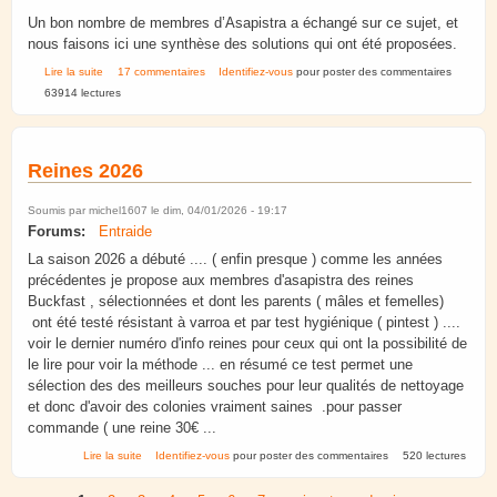
Un bon nombre de membres d’Asapistra a échangé sur ce sujet, et
nous faisons ici une synthèse des solutions qui ont été proposées.
de Etiquettes pour pots de miel. Réalisation. Règlementation.
Lire la suite
17 commentaires
Identifiez-vous
pour poster des commentaires
63914 lectures
Reines 2026
Soumis par
michel1607
le dim, 04/01/2026 - 19:17
Forums:
Entraide
La saison 2026 a débuté .... ( enfin presque ) comme les années
précédentes je propose aux membres d'asapistra des reines
Buckfast , sélectionnées et dont les parents ( mâles et femelles)
ont été testé résistant à varroa et par test hygiénique ( pintest ) ....
voir le dernier numéro d'info reines pour ceux qui ont la possibilité de
le lire pour voir la méthode ... en résumé ce test permet une
sélection des des meilleurs souches pour leur qualités de nettoyage
et donc d'avoir des colonies vraiment saines .pour passer
commande ( une reine 30€ ...
de Reines 2026
Lire la suite
Identifiez-vous
pour poster des commentaires
520 lectures