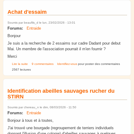
Achat d'essaim
Soumis par
beaufils_d
le lun, 23/02/2026 - 13:01
Forums:
Entraide
Bonjour
Je suis a la recherche de 2 essaims sur cadre Dadant pour debut
Mai. Un membre de l'association pourrait il m'en fournir ?
Merci
de Achat d'essaim
Lire la suite
9 commentaires
Identifiez-vous
pour poster des commentaires
2567 lectures
Identification abeilles sauvages rucher du
STIRN
Soumis par
chereau_n
le dim, 08/03/2026 - 11:50
Forums:
Entraide
Bonjour à tous et à toutes,
J'ai trouvé une bourgade (regroupement de terriers individuels
donnant l'illusion d'une colonie) d'abeilles sauvages à quelques