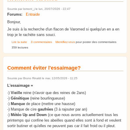
Soumis par
lomont_j
le lun, 20/07/2026 - 22:47
Forums:
Entraide
Bonjour,
Je suis à la recherche d'un flacon de Varomed si quelqu'un en a en
trop je le rachète sans souci.
de Recherche Varomed
Lire la suite
3 commentaires
Identifiez-vous
pour poster des commentaires
359 lectures
Comment éviter l'essaimage?
Soumis par
Bruno Rinaldi
le mar, 12/05/2026 - 11:25
L'essaimage =
-)
Vieille
reine (n'avoir que des reines de 2ans)
-)
Génétique
(reine bourlingueuse)
-)
Manque
de place (mettre une hausse)
-) Manque de cire
gaufrées
(3 à rajouter par an)
-)
Météo Up and Down
(ce que nous avons actuellement tous les
printemps qui confine les abeilles quand elles sont à fond et veulent
sortir butiner et qu'elles ne peuvent pas car il fait froid ou il pleut.