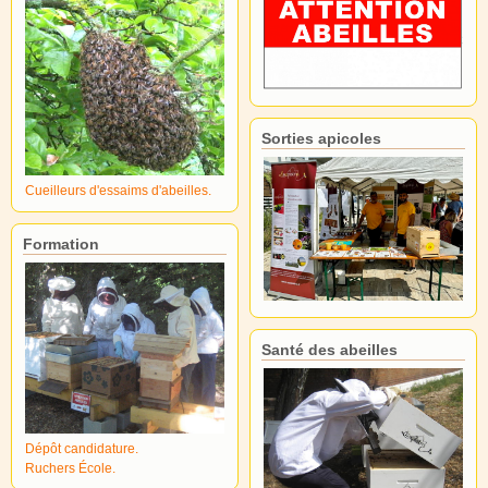
Sorties apicoles
Cueilleurs d'essaims d'abeilles.
Formation
Santé des abeilles
Dépôt candidature.
Ruchers École.