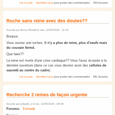
de Comment éviter l'essaimage?
Lire la suite
Identifiez-vous
pour poster des commentaires
553 lectures
Ruche sans reine avec des doutes??
Soumis par
Bruno Rinaldi
le mar, 12/05/2026 - 11:15
Bonjour,
Vous ouvrez une ruches,
il n'y a plus de reine, plus d'oeufs mais
du couvain fermé.
Que faire??
La reine est morte d'une crise cardiaque?? Vous l'avez écrasée à la
dernière ouverture (dans ce cas vous devriez avoir des
cellules de
sauveté au centre du cadre
).
de Ruche sans reine avec des doutes??
Lire la suite
Identifiez-vous
pour poster des commentaires
681 lectures
Recherche 2 reines de façon urgente
Soumis par
joliwald_e
le lun, 11/05/2026 - 09:39
Forums:
Entraide