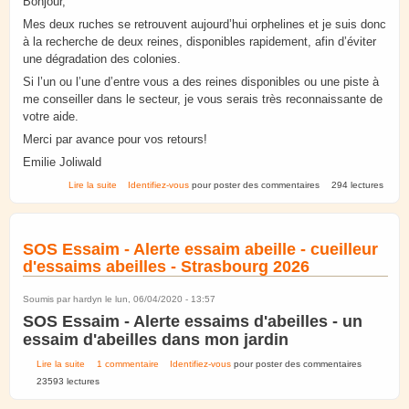
Bonjour,
Mes deux ruches se retrouvent aujourd’hui orphelines et je suis donc
à la recherche de deux reines, disponibles rapidement, afin d’éviter
une dégradation des colonies.
Si l’un ou l’une d’entre vous a des reines disponibles ou une piste à
me conseiller dans le secteur, je vous serais très reconnaissante de
votre aide.
Merci par avance pour vos retours!
Emilie Joliwald
de Recherche 2 reines de façon urgente
Lire la suite
Identifiez-vous
pour poster des commentaires
294 lectures
SOS Essaim - Alerte essaim abeille - cueilleur
d'essaims abeilles - Strasbourg 2026
Soumis par
hardyn
le lun, 06/04/2020 - 13:57
SOS Essaim - Alerte essaims d'abeilles - un
essaim d'abeilles dans mon jardin
de SOS Essaim - Alerte essaim abeille - cueilleur d'essaims abeilles -
Lire la suite
1 commentaire
Identifiez-vous
pour poster des commentaires
Strasbourg 2026
23593 lectures