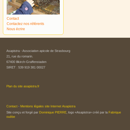
Contact
Contactez nos référents
Nous écrire
Asapistra - Association apicole de Strasbourg​
21, rue du romarin.
67400 Illkirch-Graffenstaden
SIRET : 539 919 381 00027
Plan du site asapistra.fr
Contact
-
Mentions légales site Internet Asapistra
Site conçu et forgé par
Dominique PIERRE
, logo «Asapistra» créé par la
Fabrique
ouèbe