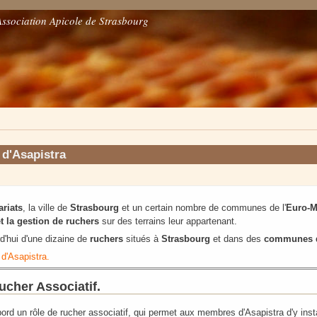
Association Apicole de Strasbourg
 d'Asapistra
ariats
, la ville de
Strasbourg
et un certain nombre de communes de l'
Euro-M
et la gestion de ruchers
sur des terrains leur appartenant.
d'hui d'une dizaine de
ruchers
situés à
Strasbourg
et dans des
communes d
 d'Asapistra.
ucher Associatif.
bord un rôle de rucher associatif, qui permet aux membres d'Asapistra d'y insta