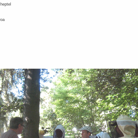
cheptel
roa