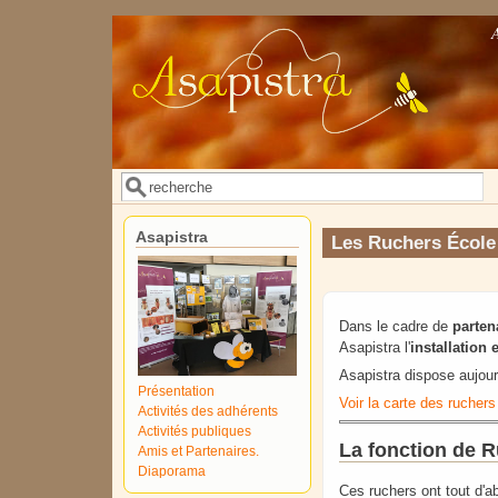
Aller au contenu principal
Rechercher
Formulaire de recherche
Asapistra
Les Ruchers École
Dans le cadre de
parten
Asapistra l'
installation 
Asapistra dispose aujour
Présentation
Voir la carte des ruchers
Activités des adhérents
Activités publiques
La fonction de R
Amis et Partenaires.
Diaporama
Ces ruchers ont tout d'a