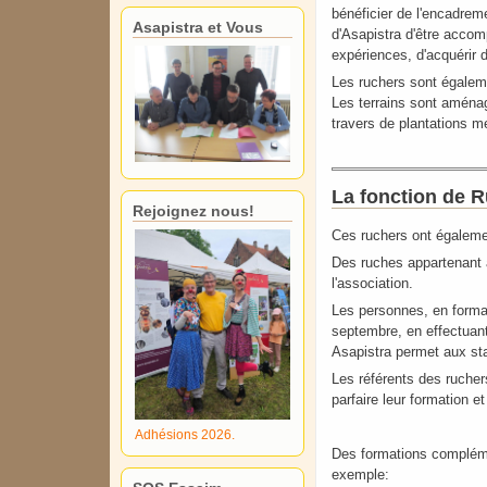
bénéficier de l'encadrem
Asapistra et Vous
d'Asapistra d'être accom
expériences, d'acquérir 
Les ruchers sont égalemen
Les terrains sont aménagé
travers de plantations me
La fonction de R
Rejoignez nous!
Ces ruchers ont égaleme
Des ruches appartenant à
l'association.
Les personnes, en formati
septembre, en effectuant
Asapistra permet aux stag
Les référents des rucher
parfaire leur formation e
Adhésions 2026.
Des formations compléme
exemple: