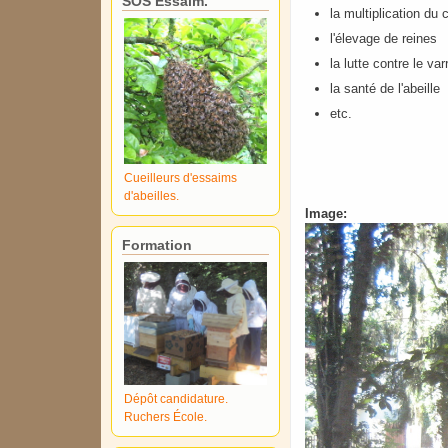
SOS Essaim.
la multiplication du 
l'élevage de reines
la lutte contre le var
la santé de l'abeille
etc.
Cueilleurs d'essaims
d'abeilles.
Image:
Formation
Dépôt candidature.
Ruchers École.