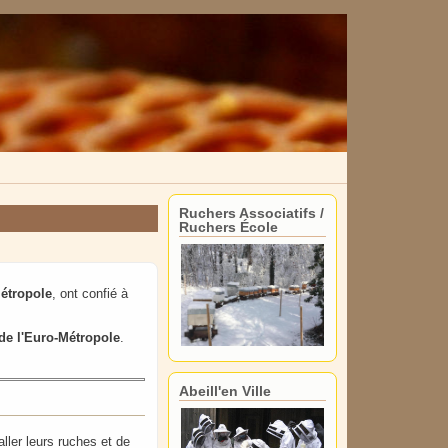
Ruchers Associatifs /
Ruchers École
étropole
, ont confié à
e l'Euro-Métropole
.
Abeill'en Ville
ller leurs ruches et de