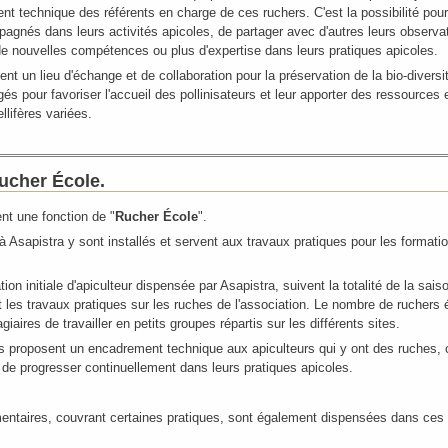
ent technique des référents en charge de ces ruchers. C'est la possibilité po
pagnés dans leurs activités apicoles, de partager avec d'autres leurs observat
de nouvelles compétences ou plus d'expertise dans leurs pratiques apicoles.
t un lieu d'échange et de collaboration pour la préservation de la bio-diversit
s pour favoriser l'accueil des pollinisateurs et leur apporter des ressources 
llifères variées.
ucher École.
nt une fonction de "
Rucher École
".
 Asapistra y sont installés et servent aux travaux pratiques pour les format
on initiale d'apiculteur dispensée par Asapistra, suivent la totalité de la sai
 les travaux pratiques sur les ruches de l'association. Le nombre de ruchers 
iaires de travailler en petits groupes répartis sur les différents sites.
s proposent un encadrement technique aux apiculteurs qui y ont des ruches, 
t de progresser continuellement dans leurs pratiques apicoles.
ntaires, couvrant certaines pratiques, sont également dispensées dans ces r