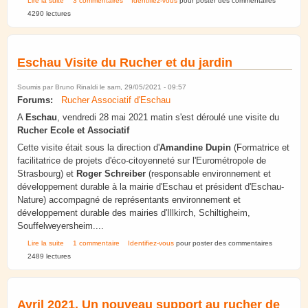
Lire la suite
3 commentaires
Identifiez-vous
pour poster des commentaires
4290 lectures
Eschau Visite du Rucher et du jardin
Soumis par
Bruno Rinaldi
le sam, 29/05/2021 - 09:57
Forums:
Rucher Associatif d'Eschau
A
Eschau
, vendredi 28 mai 2021 matin s'est déroulé une visite du
Rucher Ecole et Associatif
Cette visite était sous la direction d'
Amandine Dupin
(Formatrice et
facilitatrice de projets d'éco-citoyenneté sur l'Eurométropole de
Strasbourg) et
Roger Schreiber
(responsable environnement et
développement durable à la mairie d'Eschau et président d'Eschau-
Nature) accompagné de représentants environnement et
développement durable des mairies d'Illkirch, Schiltigheim,
Souffelweyersheim....
de Eschau Visite du Rucher et du jardin
Lire la suite
1 commentaire
Identifiez-vous
pour poster des commentaires
2489 lectures
Avril 2021. Un nouveau support au rucher de