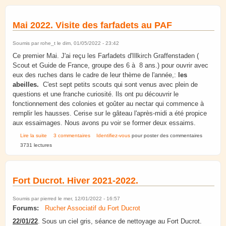
Mai 2022. Visite des farfadets au PAF
Soumis par
rohe_t
le dim, 01/05/2022 - 23:42
Ce premier Mai. J'ai reçu les Farfadets d'Illkirch Graffenstaden (
Scout et Guide de France, groupe des 6 à 8 ans.) pour ouvrir avec
eux des ruches dans le cadre de leur thème de l'année,:
les
abeilles.
C'est sept petits scouts qui sont venus avec plein de
questions et une franche curiosité. Ils ont pu découvrir le
fonctionnement des colonies et goûter au nectar qui commence à
remplir les hausses. Cerise sur le gâteau l'après-midi a été propice
aux essaimages. Nous avons pu voir se former deux essaims.
de Mai 2022. Visite des farfadets au PAF
Lire la suite
3 commentaires
Identifiez-vous
pour poster des commentaires
3731 lectures
Fort Ducrot. Hiver 2021-2022.
Soumis par
pierred
le mer, 12/01/2022 - 16:57
Forums:
Rucher Associatif du Fort Ducrot
22/01/22
. Sous un ciel gris, séance de nettoyage au Fort Ducrot.