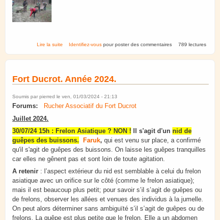
de Fort Ducrot. Année 2025.
Lire la suite
Identifiez-vous
pour poster des commentaires
789 lectures
Fort Ducrot. Année 2024.
Soumis par
pierred
le ven, 01/03/2024 - 21:13
Forums:
Rucher Associatif du Fort Ducrot
Juillet 2024.
30/07/24 15h : Frelon Asiatique ? NON !
Il s'agit d'un
nid de
guêpes des buissons.
Faruk
,
qui est venu sur place, a confirmé
qu'il s'agit de guêpes des buissons. On laisse les guêpes tranquilles
car elles ne gênent pas et sont loin de toute agitation.
A retenir
: l’aspect extérieur du nid est semblable à celui du frelon
asiatique avec un orifice sur le côté (comme le frelon asiatique);
mais il est beaucoup plus petit; pour savoir s’il s’agit de guêpes ou
de frelons, observer les allées et venues des individus à la jumelle.
On peut alors déterminer sans ambiguïté s’il s’agit de guêpes ou de
frelons. La guêpe est plus petite que le frelon. Elle a un abdomen