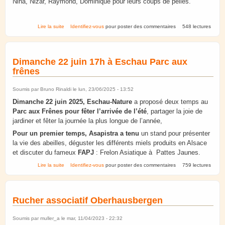
Nina, Nizar, Raymond, Dominique pour leurs coups de pelles.
de Fort Ducrot. Année 2026.
Lire la suite
Identifiez-vous
pour poster des commentaires
548 lectures
Dimanche 22 juin 17h à Eschau Parc aux
frênes
Soumis par
Bruno Rinaldi
le lun, 23/06/2025 - 13:52
Dimanche 22 juin 2025, Eschau-Nature
a proposé deux temps au
Parc aux Frênes pour fêter l’arrivée de l’été
, partager la joie de
jardiner et fêter la journée la plus longue de l’année,
Pour un premier temps, Asapistra a tenu
un stand pour présenter
la vie des abeilles, déguster les différents miels produits en Alsace
et discuter du fameux
FAPJ
: Frelon Asiatique à Pattes Jaunes.
de Dimanche 22 juin 17h à Eschau Parc aux frênes
Lire la suite
Identifiez-vous
pour poster des commentaires
759 lectures
Rucher associatif Oberhausbergen
Soumis par
muller_a
le mar, 11/04/2023 - 22:32