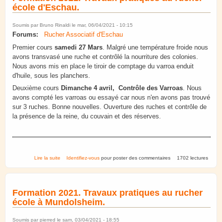
école d'Eschau.
Soumis par
Bruno Rinaldi
le mar, 06/04/2021 - 10:15
Forums:
Rucher Associatif d'Eschau
Premier cours
samedi 27 Mars
. Malgré une température froide nous
avons transvasé une ruche et contrôlé la nourriture des colonies.
Nous avons mis en place le tiroir de comptage du varroa enduit
d'huile, sous les planchers.
Deuxième cours
Dimanche 4 avril, Contrôle des Varroas
. Nous
avons compté les varroas ou essayé car nous n'en avons pas trouvé
sur 3 ruches. Bonne nouvelles. Ouverture des ruches et contrôle de
la présence de la reine, du couvain et des réserves.
de Formation 2021. Travaux pratiques au rucher école d'Eschau.
Lire la suite
Identifiez-vous
pour poster des commentaires
1702 lectures
Formation 2021. Travaux pratiques au rucher
école à Mundolsheim.
Soumis par
pierred
le sam, 03/04/2021 - 18:55