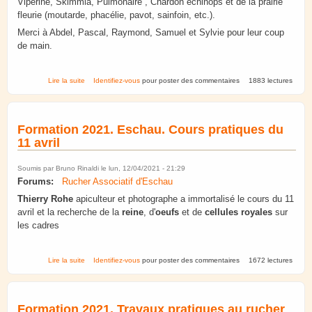
Vipérine, Skimmia, Pulmonaire , Chardon echinops et de la prairie
fleurie (moutarde, phacélie, pavot, sainfoin, etc.).
Merci à Abdel, Pascal, Raymond, Samuel et Sylvie pour leur coup
de main.
de Fort Ducrot. Printemps 2021.
Lire la suite
Identifiez-vous
pour poster des commentaires
1883 lectures
Formation 2021. Eschau. Cours pratiques du
11 avril
Soumis par
Bruno Rinaldi
le lun, 12/04/2021 - 21:29
Forums:
Rucher Associatif d'Eschau
Thierry Rohe
apiculteur et photographe a immortalisé le cours du 11
avril et la recherche de la
reine
, d'
oeufs
et de
cellules royales
sur
les cadres
de Formation 2021. Eschau. Cours pratiques du 11 avril
Lire la suite
Identifiez-vous
pour poster des commentaires
1672 lectures
Formation 2021. Travaux pratiques au rucher