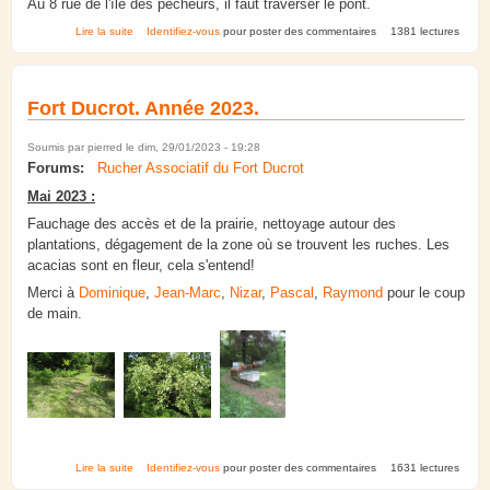
Au 8 rue de l'île des pêcheurs, il faut traverser le pont.
de Rucher d'Ostwald
Lire la suite
Identifiez-vous
pour poster des commentaires
1381 lectures
Fort Ducrot. Année 2023.
Soumis par
pierred
le dim, 29/01/2023 - 19:28
Forums:
Rucher Associatif du Fort Ducrot
Mai 2023 :
Fauchage des accès et de la prairie, nettoyage autour des
plantations, dégagement de la zone où se trouvent les ruches. Les
acacias sont en fleur, cela s'entend!
Merci à
Dominique
,
Jean-Marc
,
Nizar
,
Pascal
,
Raymond
pour le coup
de main.
de Fort Ducrot. Année 2023.
Lire la suite
Identifiez-vous
pour poster des commentaires
1631 lectures