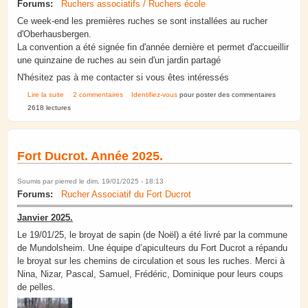
Forums:
Ruchers associatifs / Ruchers école
Ce week-end les premières ruches se sont installées au rucher
d'Oberhausbergen.
La convention a été signée fin d'année dernière et permet d'accueillir
une quinzaine de ruches au sein d'un jardin partagé
N'hésitez pas à me contacter si vous êtes intéressés
de Rucher associatif Oberhausbergen
Lire la suite
2 commentaires
Identifiez-vous
pour poster des commentaires
2618 lectures
Fort Ducrot. Année 2025.
Soumis par
pierred
le dim, 19/01/2025 - 18:13
Forums:
Rucher Associatif du Fort Ducrot
Janvier 2025.
Le 19/01/25, le broyat de sapin (de Noël) a été livré par la commune
de Mundolsheim. Une équipe d’apiculteurs du Fort Ducrot a répandu
le broyat sur les chemins de circulation et sous les ruches. Merci à
Nina, Nizar, Pascal, Samuel, Frédéric, Dominique pour leurs coups
de pelles.