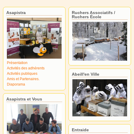
Asapistra
Ruchers Associatifs /
Ruchers École
Présentation
Activités des adhérents
Activités publiques
Abeill'en Ville
Amis et Partenaires.
Diaporama
Asapistra et Vous
Entraide