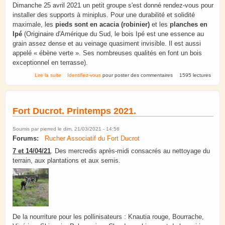
Dimanche 25 avril 2021 un petit groupe s'est donné rendez-vous pour
installer des supports à miniplus. Pour une durabilité et solidité
maximale, les
pieds sont en acacia (robinier)
et les
planches en
Ipé
(Originaire d'Amérique du Sud, le bois Ipé est une essence au
grain assez dense et au veinage quasiment invisible. Il est aussi
appelé « ébène verte ». Ses nombreuses qualités en font un bois
exceptionnel en terrasse).
de Eschau. 25/04/2021 : Installations et plantations
Lire la suite
Identifiez-vous
pour poster des commentaires
1595 lectures
Fort Ducrot. Printemps 2021.
Soumis par
pierred
le dim, 21/03/2021 - 14:56
Forums:
Rucher Associatif du Fort Ducrot
7 et 14/04/21
. Des mercredis après-midi consacrés au nettoyage du
terrain, aux plantations et aux semis.
De la nourriture pour les pollinisateurs : Knautia rouge, Bourrache,