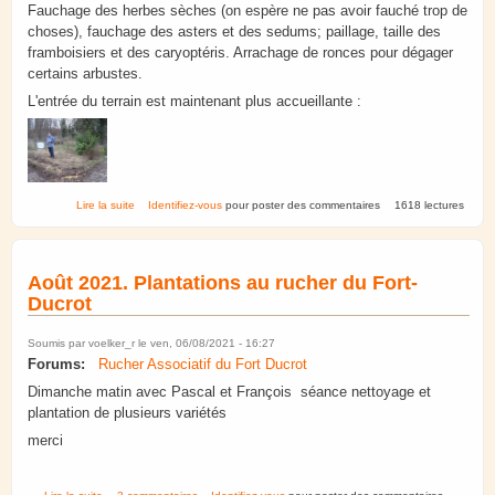
Fauchage des herbes sèches (on espère ne pas avoir fauché trop de
choses), fauchage des asters et des sedums; paillage, taille des
framboisiers et des caryoptéris. Arrachage de ronces pour dégager
certains arbustes.
L'entrée du terrain est maintenant plus accueillante :
de Fort Ducrot. Hiver 2021-2022.
Lire la suite
Identifiez-vous
pour poster des commentaires
1618 lectures
Août 2021. Plantations au rucher du Fort-
Ducrot
Soumis par
voelker_r
le ven, 06/08/2021 - 16:27
Forums:
Rucher Associatif du Fort Ducrot
Dimanche matin avec Pascal et François séance nettoyage et
plantation de plusieurs variétés
merci
de Août 2021. Plantations au rucher du Fort-Ducrot