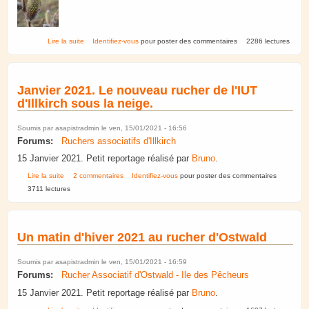
de Fort Ducrot. Automne 2020, hiver 2020-2021.
Lire la suite
Identifiez-vous
pour poster des commentaires
2286 lectures
Janvier 2021. Le nouveau rucher de l'IUT
d'Illkirch sous la neige.
Soumis par
asapistradmin
le ven, 15/01/2021 - 16:56
Forums:
Ruchers associatifs d'Illkirch
15 Janvier 2021. Petit reportage réalisé par
Bruno
.
de Janvier 2021. Le nouveau rucher de l'IUT d'Illkirch sous la neige.
Lire la suite
2 commentaires
Identifiez-vous
pour poster des commentaires
3711 lectures
Un matin d'hiver 2021 au rucher d'Ostwald
Soumis par
asapistradmin
le ven, 15/01/2021 - 16:59
Forums:
Rucher Associatif d'Ostwald - Ile des Pêcheurs
15 Janvier 2021. Petit reportage réalisé par
Bruno
.
de Un matin d'hiver 2021 au rucher d'Ostwald