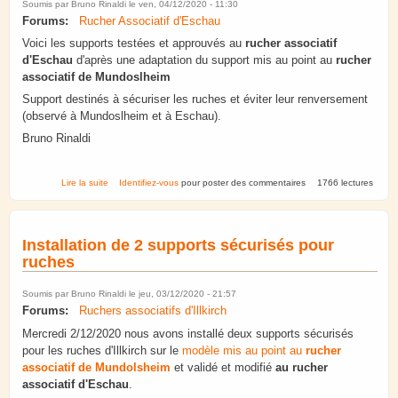
Soumis par
Bruno Rinaldi
le ven, 04/12/2020 - 11:30
Forums:
Rucher Associatif d'Eschau
Voici les supports testées et approuvés au
rucher associatif
d'Eschau
d'après une adaptation du support mis au point au
rucher
associatif de Mundoslheim
Support destinés à sécuriser les ruches et éviter leur renversement
(observé à Mundoslheim et à Eschau).
Bruno Rinaldi
de Supports sécurisés pour ruches Adapté de Mundolsheim
Lire la suite
Identifiez-vous
pour poster des commentaires
1766 lectures
Installation de 2 supports sécurisés pour
ruches
Soumis par
Bruno Rinaldi
le jeu, 03/12/2020 - 21:57
Forums:
Ruchers associatifs d'Illkirch
Mercredi 2/12/2020 nous avons installé deux supports sécurisés
pour les ruches d'Illkirch sur le
modèle mis au point au
rucher
associatif de Mundolsheim
et validé et modifié
au rucher
associatif d'Eschau
.