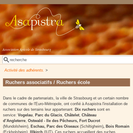
Aller au contenu principal
Association Apicole de Strasbourg
Rechercher
Formulaire de recherche
Activité des adhérents.
>
Ruchers associatifs / Ruchers école
Dans le cadre de partenariats, la ville de Strasbourg et un certain nombre
de communes de l'Euro-Métropole, ont confié à Asapistra l'installation de
ruchers sur des terrains leur appartenant.
Dix ruchers
sont en
service:
Vogelau
,
Parc du Glacis
,
Châtelet
,
Château
d’Angleterre
,
Ostwald - Ile des Pêcheurs, Fort Ducrot
(Mundolsheim),
Eschau, Parc des Oiseaux
(Schiltigheim)
, Bois Romain
(Eckbolsheim),
Illkirch
(IUT)
.
Ces ruchers accueillent des ruches