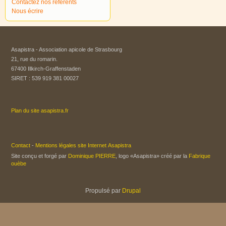
Contactez nos référents
Nous écrire
Asapistra - Association apicole de Strasbourg​
21, rue du romarin.
67400 Illkirch-Graffenstaden
SIRET : 539 919 381 00027
Plan du site asapistra.fr
Contact
-
Mentions légales site Internet Asapistra
Site conçu et forgé par
Dominique PIERRE
, logo «Asapistra» créé par la
Fabrique
ouèbe
Propulsé par
Drupal