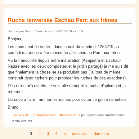
Ruche renversée Eschau Parc aux frênes
Soumis par
Bruno Rinaldi
le dim, 14/04/2019 - 20:59
Bonjour,
Les cons sont de sortie : dans la nuit du vendredi 12/04/19 au
samedi ma ruche a été renversée à Eschau au Parc aux frênes.
Vu la tranquillité depuis notre installation (Asapistra et Eschau-
Nature avec les deux compostes et le jardin partagé) je me suis dit
que finalement la chose ne se produirait pas (j'ai tout de même
construit deux ruchers pour protéger les ruches de ces exactions).
Dès qu'on m'a avertis, je suis allé remettre la ruche d'aplomb et la
refermer.
Du coup à faire : arrimer les ruches pour éviter ce genre de bêtise
Bruno
de Ruche renversée Eschau Parc aux frênes
Lire la suite
2 commentaires
Identifiez-vous
pour poster des commentaires
5794 lectures
1
2
3
4
5
suivant ›
dernier »
Pages