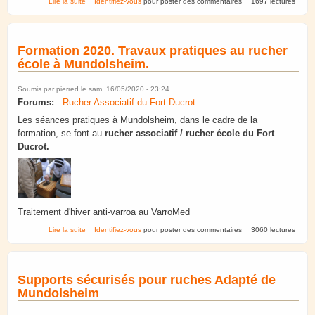
Lire la suite
Identifiez-vous
pour poster des commentaires
1697 lectures
Formation 2020. Travaux pratiques au rucher
école à Mundolsheim.
Soumis par
pierred
le sam, 16/05/2020 - 23:24
Forums:
Rucher Associatif du Fort Ducrot
Les séances pratiques à Mundolsheim, dans le cadre de la
formation, se font au
rucher associatif / rucher école du Fort
Ducrot.
Traitement d'hiver anti-varroa au VarroMed
de Formation 2020. Travaux pratiques au rucher école à
Lire la suite
Identifiez-vous
pour poster des commentaires
3060 lectures
Mundolsheim.
Supports sécurisés pour ruches Adapté de
Mundolsheim