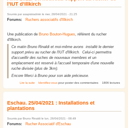
l’IUT d’Illkirch
Soumis par
asapistradmin
le mer, 28/04/2021 - 21:25
Forums:
Ruchers associatifs d'Illkirch
Une publication de
Bruno Bouton-Hugues
, référent du rucher
d'Illkirch.
Ce matin Bruno Rinaldi et moi-même avons installé le dernier
support prévu au rucher de l'IUT d'Illkirch. Celui-ci permettra
d'accueillir des ruches de nouveaux membres et un
emplacement est reservé à l'accueil temporaire d'une nouvelle
ruche divisée (plus de 3km).
Encore Merci à Bruno pour son aide précieuse.
de Avril 2021. Un nouveau support au rucher de l’IUT d’Illkirch
Lire la suite
Identifiez-vous
pour poster des commentaires
1806 lectures
Eschau. 25/04/2021 : Installations et
plantations
Soumis par
Bruno Rinaldi
le lun, 26/04/2021 - 08:49
Forums:
Rucher Associatif d'Eschau