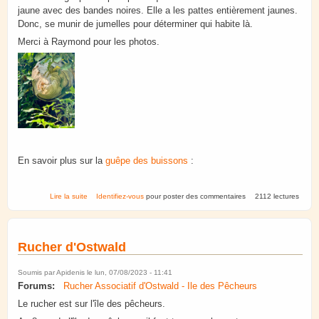
jaune avec des bandes noires. Elle a les pattes entièrement jaunes.
Donc, se munir de jumelles pour déterminer qui habite là.
Merci à Raymond pour les photos.
En savoir plus sur la
guêpe des buissons
:
de Fort Ducrot. Année 2024.
Lire la suite
Identifiez-vous
pour poster des commentaires
2112 lectures
Rucher d'Ostwald
Soumis par
Apidenis
le lun, 07/08/2023 - 11:41
Forums:
Rucher Associatif d'Ostwald - Ile des Pêcheurs
Le rucher est sur l'île des pêcheurs.