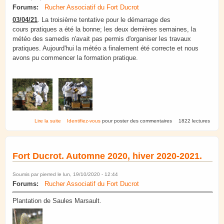
Forums:
Rucher Associatif du Fort Ducrot
03/04/21
. La troisième tentative pour le démarrage des
cours pratiques a été la bonne; les deux dernières semaines, la
météo des samedis n'avait pas permis d'organiser les travaux
pratiques. Aujourd'hui la météo a finalement été correcte et nous
avons pu commencer la formation pratique.
de Formation 2021. Travaux pratiques au rucher école à
Lire la suite
Identifiez-vous
pour poster des commentaires
1822 lectures
Mundolsheim.
Fort Ducrot. Automne 2020, hiver 2020-2021.
Soumis par
pierred
le lun, 19/10/2020 - 12:44
Forums:
Rucher Associatif du Fort Ducrot
Plantation de Saules Marsault.