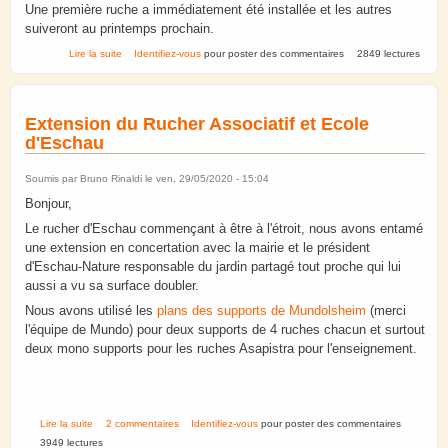
Une première ruche a immédiatement été installée et les autres
suiveront au printemps prochain.
de Installation de 2 supports sécurisés pour ruches
Lire la suite
Identifiez-vous
pour poster des commentaires
2849 lectures
Extension du Rucher Associatif et Ecole
d'Eschau
Soumis par
Bruno Rinaldi
le ven, 29/05/2020 - 15:04
Bonjour,
Le rucher d'Eschau commençant à être à l'étroit, nous avons entamé
une extension en concertation avec la mairie et le président
d'Eschau-Nature responsable du jardin partagé tout proche qui lui
aussi a vu sa surface doubler.
Nous avons utilisé les
plans des supports de Mundolsheim
(merci
l'équipe de Mundo) pour deux supports de 4 ruches chacun et surtout
deux mono supports pour les ruches Asapistra pour l'enseignement.
de Extension du Rucher Associatif et Ecole d'Eschau
Lire la suite
2 commentaires
Identifiez-vous
pour poster des commentaires
3949 lectures