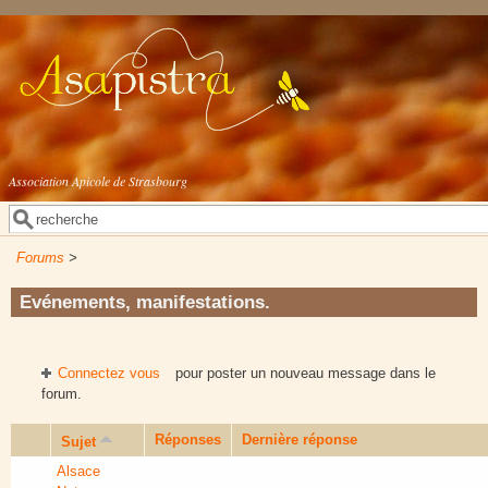
Aller au contenu principal
Association Apicole de Strasbourg
Rechercher
Formulaire de recherche
Forums
>
Evénements, manifestations.
Connectez vous
pour poster un nouveau message dans le
forum.
Réponses
Dernière réponse
Sujet
Alsace