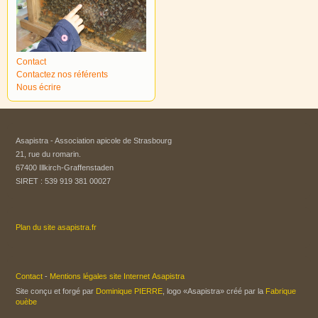
Contact
Contactez nos référents
Nous écrire
Asapistra - Association apicole de Strasbourg​
21, rue du romarin.
67400 Illkirch-Graffenstaden
SIRET : 539 919 381 00027
Plan du site asapistra.fr
Contact
-
Mentions légales site Internet Asapistra
Site conçu et forgé par
Dominique PIERRE
, logo «Asapistra» créé par la
Fabrique
ouèbe