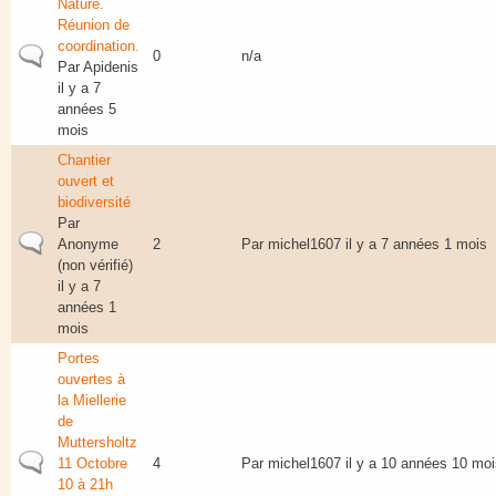
Nature.
Réunion de
coordination.
Sujet normal
0
n/a
Par
Apidenis
il y a 7
années 5
mois
Chantier
ouvert et
biodiversité
Par
Sujet normal
Anonyme
2
Par
michel1607
il y a 7 années 1 mois
(non vérifié)
il y a 7
années 1
mois
Portes
ouvertes à
la Miellerie
de
Muttersholtz
Sujet normal
11 Octobre
4
Par
michel1607
il y a 10 années 10 moi
10 à 21h