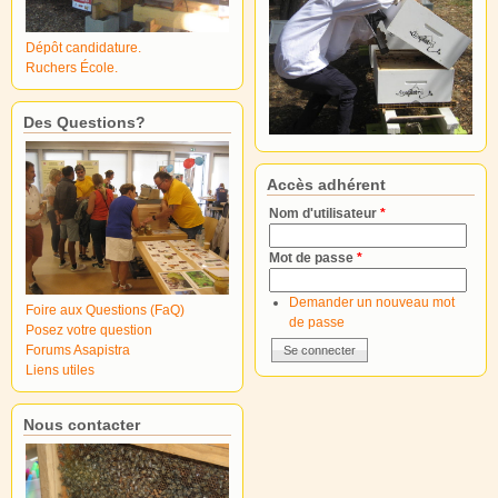
Dépôt candidature.
Ruchers École.
Des Questions?
Accès adhérent
Nom d'utilisateur
*
Mot de passe
*
Demander un nouveau mot
Foire aux Questions (FaQ)
de passe
Posez votre question
Forums Asapistra
Liens utiles
Nous contacter