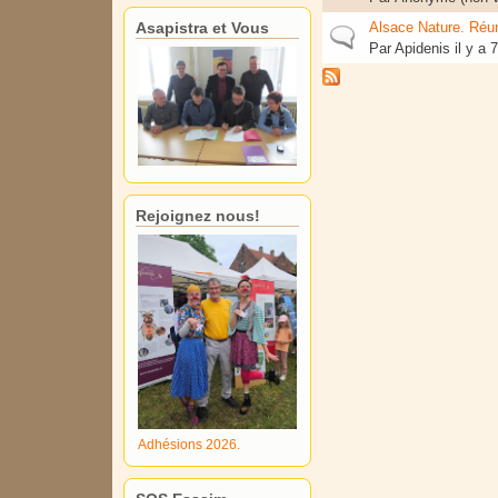
Asapistra et Vous
Alsace Nature. Réun
Sujet normal
Par
Apidenis
il y a 
Rejoignez nous!
Adhésions 2026.