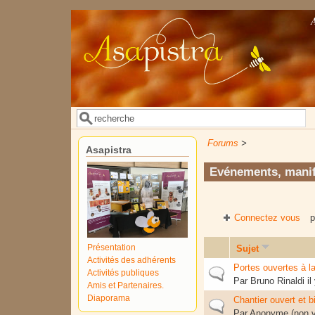
Aller au contenu principal
Rechercher
Formulaire de recherche
Forums
>
Asapistra
Evénements, manif
Connectez vous
p
Présentation
Sujet
Activités des adhérents
Portes ouvertes à l
Sujet normal
Activités publiques
Par
Bruno Rinaldi
il
Amis et Partenaires.
Diaporama
Chantier ouvert et b
Sujet normal
Par
Anonyme (non vé