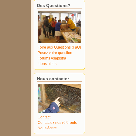
Des Questions?
Foire aux Questions (FaQ)
Posez votre question
Forums Asapistra
Liens utiles
Nous contacter
Contact
Contactez nos référents
Nous écrire