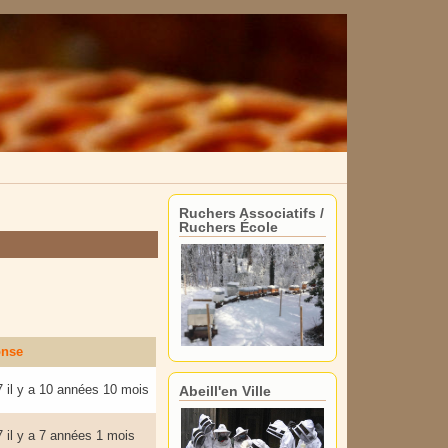
Ruchers Associatifs /
Ruchers École
onse
7
il y a 10 années 10 mois
Abeill'en Ville
7
il y a 7 années 1 mois