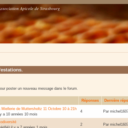
Association Apicole de Strasbourg
estations.
our poster un nouveau message dans le forum.
Réponses
Dernière rép
a Miellerie de Muttersholtz 11 Octobre 10 à 21h
4
Par
michel160
 y a 10 années 10 mois
iodiversité
2
Par
michel160
rifié)
il y a 7 années 1 mois