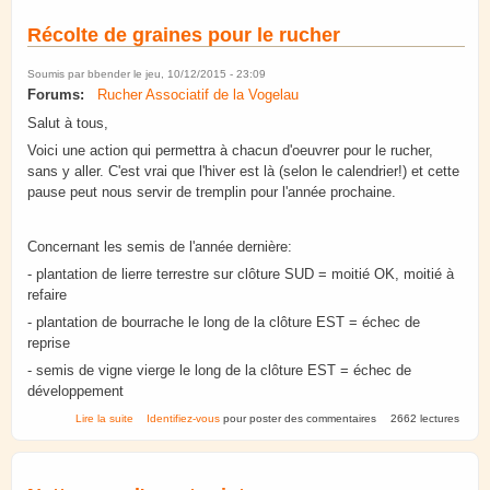
Récolte de graines pour le rucher
Soumis par
bbender
le jeu, 10/12/2015 - 23:09
Forums:
Rucher Associatif de la Vogelau
Salut à tous,
Voici une action qui permettra à chacun d'oeuvrer pour le rucher,
sans y aller. C'est vrai que l'hiver est là (selon le calendrier!) et cette
pause peut nous servir de tremplin pour l'année prochaine.
Concernant les semis de l'année dernière:
- plantation de lierre terrestre sur clôture SUD = moitié OK, moitié à
refaire
- plantation de bourrache le long de la clôture EST = échec de
reprise
- semis de vigne vierge le long de la clôture EST = échec de
développement
de Récolte de graines pour le rucher
Lire la suite
Identifiez-vous
pour poster des commentaires
2662 lectures