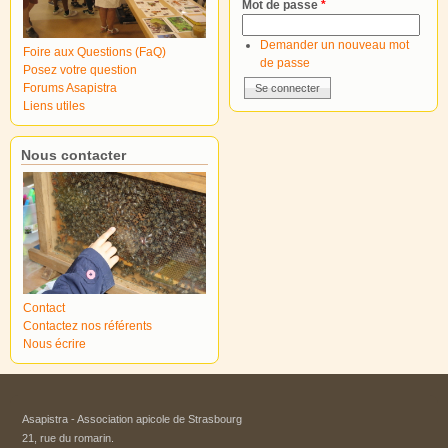
Mot de passe
*
Demander un nouveau mot
Foire aux Questions (FaQ)
de passe
Posez votre question
Forums Asapistra
Liens utiles
Nous contacter
Contact
Contactez nos référents
Nous écrire
Asapistra - Association apicole de Strasbourg​
21, rue du romarin.