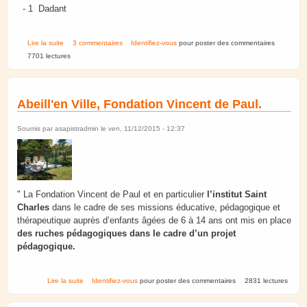
- 1 Dadant
de Présentation du rucher
Lire la suite
3 commentaires
Identifiez-vous
pour poster des commentaires
7701 lectures
Abeill'en Ville, Fondation Vincent de Paul.
Soumis par
asapistradmin
le ven, 11/12/2015 - 12:37
" La Fondation Vincent de Paul et en particulier
l’institut Saint
Charles
dans le cadre de ses missions éducative, pédagogique et
thérapeutique auprès d’enfants âgées de 6 à 14 ans ont mis en place
des ruches pédagogiques dans le cadre d’un projet
pédagogique.
de Abeill'en Ville, Fondation Vincent de Paul.
Lire la suite
Identifiez-vous
pour poster des commentaires
2831 lectures