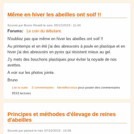
Même en hiver les abeilles ont soif !!
Soumis par
Bruno Rinaldi
le sam, 05/12/2015 - 11:40
Forums:
Le coin du débutant.
N'oubliez pas que même en hiver les abeilles ont soif !!
Au printemps et en été j'ai des abreuvoirs à poule en plastique et en
hiver j'ai des abreuvoirs en pyrex qui résistent mieux au gel.
J'y mets des bouchons plastiques pour éviter la noyade de nos
avettes.
A voir sur les photos jointe.
Bruno
de Même en hiver les abeilles ont soif !!
Lire la suite
2 commentaires
Identifiez-vous
pour poster des commentaires
8533 lectures
Principes et méthodes d'élevage de reines
d'abeilles
Soumis par
pierred
le mer, 07/10/2015 - 10:08