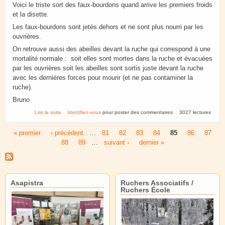
Voici le triste sort des faux-bourdons quand arrive les premiers froids
et la disette.
Les faux-bourdons sont jetés dehors et ne sont plus nourri par les
ouvrières.
On retrouve aussi des abeilles devant la ruche qui correspond à une
mortalité normale : soit elles sont mortes dans la ruche et évacuées
par les ouvrières soit les abeilles sont sortis juste devant la ruche
avec les dernières forces pour mourir (et ne pas contaminer la
ruche).
Bruno
de Le triste sort des faux-bourdons
Lire la suite
Identifiez-vous
pour poster des commentaires
3027 lectures
« premier
‹ précédent
…
81
82
83
84
85
86
87
Pages
88
89
…
suivant ›
dernier »
Asapistra
Ruchers Associatifs /
Ruchers École