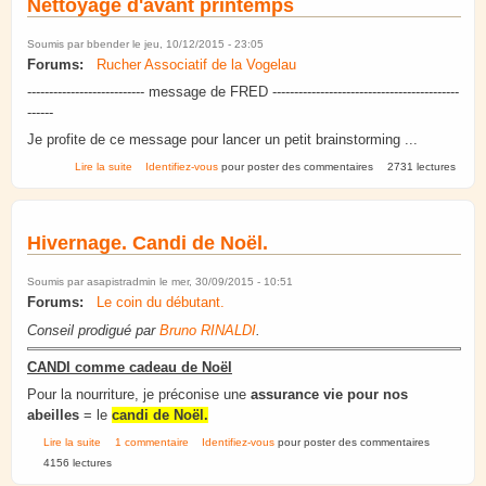
Nettoyage d'avant printemps
Soumis par
bbender
le jeu, 10/12/2015 - 23:05
Forums:
Rucher Associatif de la Vogelau
--------------------------- message de FRED -------------------------------------------
------
Je profite de ce message pour lancer un petit brainstorming ...
de Nettoyage d'avant printemps
Lire la suite
Identifiez-vous
pour poster des commentaires
2731 lectures
Hivernage. Candi de Noël.
Soumis par
asapistradmin
le mer, 30/09/2015 - 10:51
Forums:
Le coin du débutant.
Conseil prodigué par
Bruno RINALDI
.
CANDI comme cadeau de Noël
Pour la nourriture, je préconise une
assurance vie pour nos
abeilles
= le
candi de Noël.
de Hivernage. Candi de Noël.
Lire la suite
1 commentaire
Identifiez-vous
pour poster des commentaires
4156 lectures