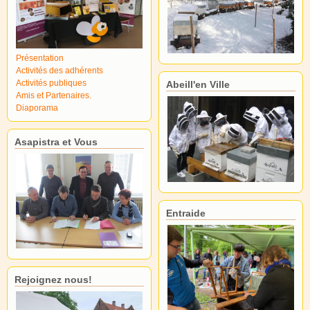
Présentation
Activités des adhérents
Activités publiques
Abeill'en Ville
Amis et Partenaires.
Diaporama
Asapistra et Vous
Entraide
Rejoignez nous!