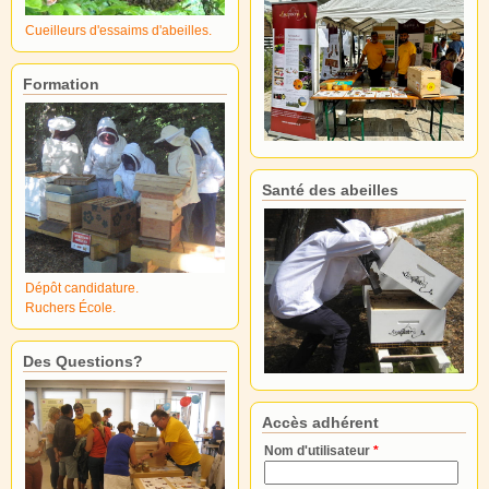
Cueilleurs d'essaims d'abeilles.
Formation
Santé des abeilles
Dépôt candidature.
Ruchers École.
Des Questions?
Accès adhérent
Nom d'utilisateur
*