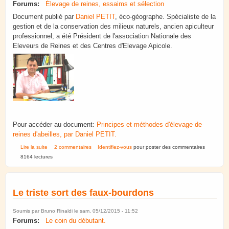
Forums:
Élevage de reines, essaims et sélection
Document publié par
Daniel PETIT
, éco-géographe. Spécialiste de la
gestion et de la conservation des milieux naturels, ancien apiculteur
professionnel; a été Président de l'association Nationale des
Eleveurs de Reines et des Centres d'Elevage Apicole.
Pour accéder au document:
Principes et méthodes d'élevage de
reines d'abeilles, par Daniel PETIT.
de Principes et méthodes d'élevage de reines d'abeilles
Lire la suite
2 commentaires
Identifiez-vous
pour poster des commentaires
8164 lectures
Le triste sort des faux-bourdons
Soumis par
Bruno Rinaldi
le sam, 05/12/2015 - 11:52
Forums:
Le coin du débutant.