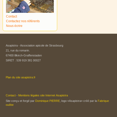
Contact
Contactez nos référents
Nous écrire
Asapistra - Association apicole de Strasbourg​
21, rue du romarin.
67400 Illkirch-Graffenstaden
SIRET : 539 919 381 00027
Plan du site asapistra.fr
Contact
-
Mentions légales site Internet Asapistra
Site conçu et forgé par
Dominique PIERRE
, logo «Asapistra» créé par la
Fabrique
ouèbe