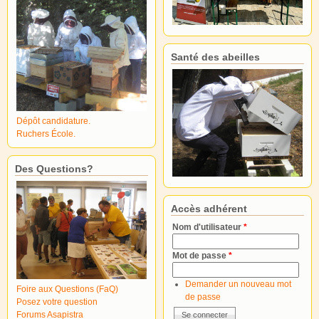
Santé des abeilles
Dépôt candidature.
Ruchers École.
Des Questions?
Accès adhérent
Nom d'utilisateur
*
Mot de passe
*
Demander un nouveau mot
Foire aux Questions (FaQ)
de passe
Posez votre question
Forums Asapistra