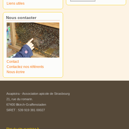
Liens utiles
Nous contacter
Contact
Contactez nos référents
Nous écrire
Asapistra - Association apicole de Strasbourg​
21, rue du romarin.
67400 Illkirch-Graffenstaden
SIRET : 539 919 381 00027
Plan du site asapistra.fr