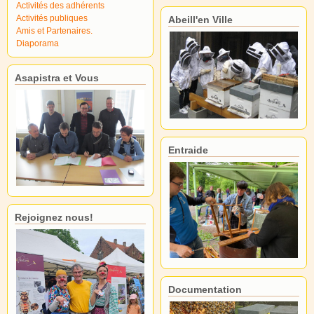
Activités des adhérents
Activités publiques
Abeill'en Ville
Amis et Partenaires.
Diaporama
Asapistra et Vous
Entraide
Rejoignez nous!
Documentation