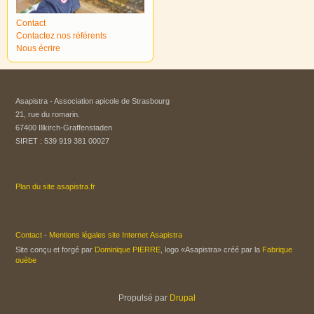
Contact
Contactez nos référents
Nous écrire
Asapistra - Association apicole de Strasbourg​
21, rue du romarin.
67400 Illkirch-Graffenstaden
SIRET : 539 919 381 00027
Plan du site asapistra.fr
Contact
-
Mentions légales site Internet Asapistra
Site conçu et forgé par
Dominique PIERRE
, logo «Asapistra» créé par la
Fabrique
ouèbe
Propulsé par
Drupal