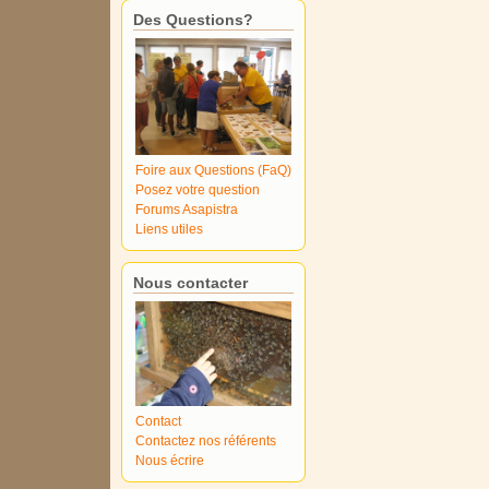
Des Questions?
Foire aux Questions (FaQ)
Posez votre question
Forums Asapistra
Liens utiles
Nous contacter
Contact
Contactez nos référents
Nous écrire