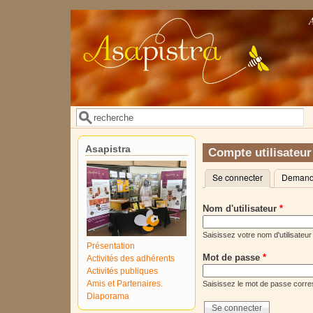
Aller au contenu principal
Rechercher
Formulaire de recherche
Asapistra
Compte utilisateur
Se connecter
(onglet actif)
Demande
Onglets principaux
Nom d'utilisateur
*
Saisissez votre nom d'utilisateur
Présentation
Mot de passe
*
Activités des adhérents
Activités publiques
Amis et Partenaires.
Saisissez le mot de passe corres
Diaporama