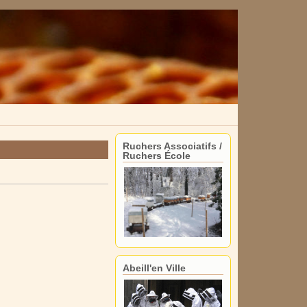
Ruchers Associatifs /
Ruchers École
Abeill'en Ville