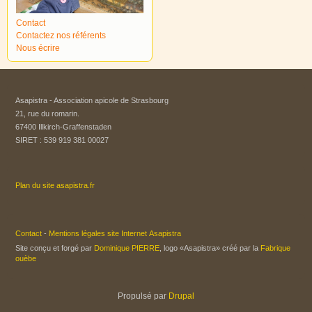
Contact
Contactez nos référents
Nous écrire
Asapistra - Association apicole de Strasbourg​
21, rue du romarin.
67400 Illkirch-Graffenstaden
SIRET : 539 919 381 00027
Plan du site asapistra.fr
Contact
-
Mentions légales site Internet Asapistra
Site conçu et forgé par
Dominique PIERRE
, logo «Asapistra» créé par la
Fabrique
ouèbe
Propulsé par
Drupal