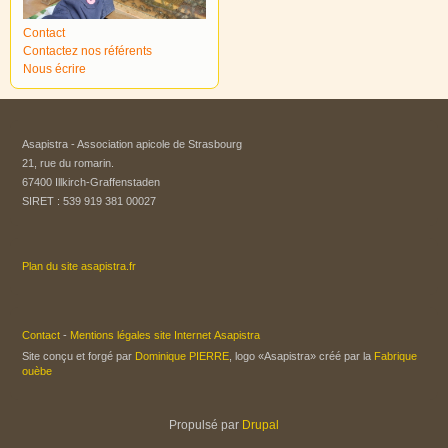
Contact
Contactez nos référents
Nous écrire
Asapistra - Association apicole de Strasbourg​
21, rue du romarin.
67400 Illkirch-Graffenstaden
SIRET : 539 919 381 00027
Plan du site asapistra.fr
Contact
-
Mentions légales site Internet Asapistra
Site conçu et forgé par
Dominique PIERRE
, logo «Asapistra» créé par la
Fabrique
ouèbe
Propulsé par
Drupal