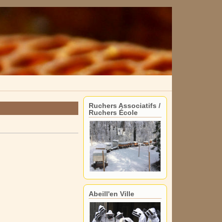
Ruchers Associatifs /
Ruchers École
Abeill'en Ville