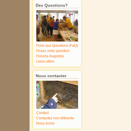
Des Questions?
Foire aux Questions (FaQ)
Posez votre question
Forums Asapistra
Liens utiles
Nous contacter
Contact
Contactez nos référents
Nous écrire