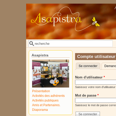
Aller au contenu principal
Rechercher
Formulaire de recherche
Asapistra
Compte utilisateur
Se connecter
(onglet actif)
Demande
Onglets principaux
Nom d'utilisateur
*
Saisissez votre nom d'utilisateur
Présentation
Mot de passe
*
Activités des adhérents
Activités publiques
Amis et Partenaires.
Saisissez le mot de passe corres
Diaporama