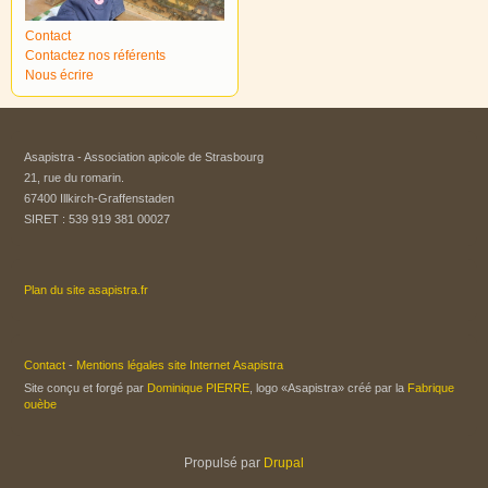
Contact
Contactez nos référents
Nous écrire
Asapistra - Association apicole de Strasbourg​
21, rue du romarin.
67400 Illkirch-Graffenstaden
SIRET : 539 919 381 00027
Plan du site asapistra.fr
Contact
-
Mentions légales site Internet Asapistra
Site conçu et forgé par
Dominique PIERRE
, logo «Asapistra» créé par la
Fabrique
ouèbe
Propulsé par
Drupal