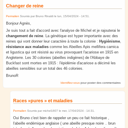
Changer de reine
Permalien
Soumis par
Bruno Rinaldi
le
lun, 15/04/2024 - 14:51
.
Bonjour Agnès,
Je suis tout a fait d'accord avec l'analyse de Michel et je rajouterai le
changement de reine
. La génétique est hyper importante avec des
reines qui vont donner leur caractère à toute la colonie :
Hygiénisme
,
résistance aux maladies
comme les Abeilles Apis mellifera carnica
et ligustica qui ont résisté au virus provoquant l'acariose en 1915 en
Angleterre. Les 30 colonies (abeilles indigènes) de l'Abbaye de
Buckfast sont mortes en 1915 : l'épidémie d'acariose a décimé les
abeilles sensibles sur un total des 46 colonies.
BrunoR
Identifiez-vous
pour poster des commentaires
Races »pures » et maladies
Permalien
Soumis par
michel1607
le
mer, 17/04/2024 - 14:31
.
Oui Bruno c'est bien de rappeler un peu ce fait historique ,
l'abeille endémique anglaise ( une abeille presque noire .. brun