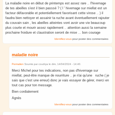
La maladie noire en début de printemps est assez rare .. l'hivernage
de tes abeilles s'est il bien passsé ? ( l ' hivernage sur miellat est un
facteur défavorable et potentiellement favorisant cette virose .. ) il
faudra bien nettoyer et assainir ta ruche avant éventuellement rajouter
du couvain sain , les abeilles atteintes vont avoir une vie beaucoup
plus courte et mourir assez rapidement .. attention aussi la semaine
prochaine froidure et claustration seront de mise ... bon courage
Identifiez-vous
pour poster des commentaires
maladie noire
Permalien
Soumis par
coudrya
le
dim, 14/04/2024 - 14:40
.
Merci Michel pour tes indications, non pas d'hivernage sur
miellat, peut-être manque de nourriture .. je n'ai qu'une ruche ( je
sais que c'est une erreur) donc je vais essayer de gérer, merci en
tout cas pour ton message.
Bien cordialement
Agnès
Identifiez-vous
pour poster des commentaires