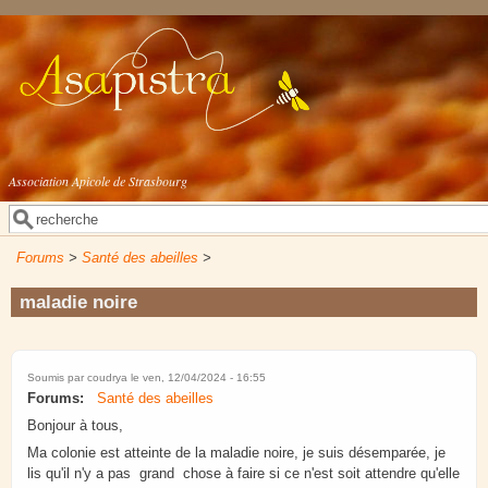
Aller au contenu principal
Association Apicole de Strasbourg
Rechercher
Formulaire de recherche
Forums
>
Santé des abeilles
>
maladie noire
Soumis par
coudrya
le ven, 12/04/2024 - 16:55
Forums:
Santé des abeilles
Bonjour à tous,
Ma colonie est atteinte de la maladie noire, je suis désemparée, je
lis qu'il n'y a pas grand chose à faire si ce n'est soit attendre qu'elle