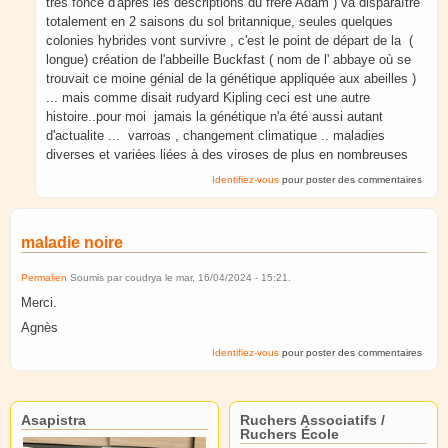
très foncé d'apres les descriptions du frère Adam ) va disparaître
totalement en 2 saisons du sol britannique, seules quelques
colonies hybrides vont survivre , c'est le point de départ de la (
longue) création de l'abbeille Buckfast ( nom de l' abbaye où se
trouvait ce moine génial de la génétique appliquée aux abeilles )
... mais comme disait rudyard Kipling ceci est une autre
histoire..pour moi jamais la génétique n'a été aussi autant
d'actualite ... varroas , changement climatique .. maladies
diverses et variées liées à des viroses de plus en nombreuses
Identifiez-vous
pour poster des commentaires
maladie noire
Permalien
Soumis par
coudrya
le
mar, 16/04/2024 - 15:21
.
Merci.
Agnès
Identifiez-vous
pour poster des commentaires
Asapistra
Ruchers Associatifs /
Ruchers École