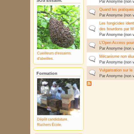
SOS Essaim.
Par
Anonyme (non vé
Quand les pratiques
Sujet normal
Par
Anonyme (non vé
Les fongicides ident
Sujet normal
des bourdons par M
Par
Anonyme (non vé
L’Open Access pourq
Sujet normal
Par
Anonyme (non vé
Cueilleurs d'essaims
Mécanisme non éluc
Sujet normal
d'abeilles.
Par
Anonyme (non vé
Vulgarisation sur le
Sujet normal
Formation
Par
Anonyme (non vé
Dépôt candidature.
Ruchers École.