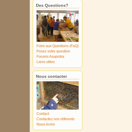
Des Questions?
Foire aux Questions (FaQ)
Posez votre question
Forums Asapistra
Liens utiles
Nous contacter
Contact
Contactez nos référents
Nous écrire