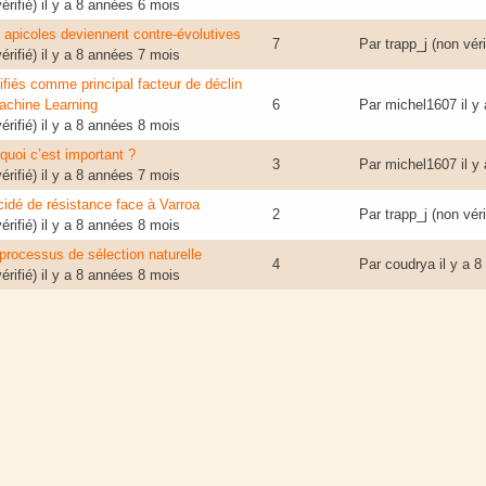
rifié)
il y a 8 années 6 mois
 apicoles deviennent contre-évolutives
7
Par
trapp_j (non véri
rifié)
il y a 8 années 7 mois
ifiés comme principal facteur de déclin
achine Learning
6
Par
michel1607
il y
rifié)
il y a 8 années 8 mois
uoi c’est important ?
3
Par
michel1607
il y
rifié)
il y a 8 années 7 mois
idé de résistance face à Varroa
2
Par
trapp_j (non véri
rifié)
il y a 8 années 8 mois
 processus de sélection naturelle
4
Par
coudrya
il y a 
rifié)
il y a 8 années 8 mois