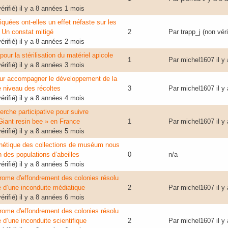
rifié)
il y a 8 années 1 mois
quées ont-elles un effet néfaste sur les
 Un constat mitigé
2
Par
trapp_j (non véri
rifié)
il y a 8 années 2 mois
pour la stérilisation du matériel apicole
1
Par
michel1607
il y
rifié)
il y a 8 années 3 mois
our accompagner le développement de la
e niveau des récoltes
3
Par
michel1607
il y
rifié)
il y a 8 années 4 mois
rche participative pour suivre
 Giant resin bee » en France
1
Par
michel1607
il y
rifié)
il y a 8 années 5 mois
énétique des collections de muséum nous
on des populations d’abeilles
0
n/a
rifié)
il y a 8 années 5 mois
rome d'effondrement des colonies résolu
ire d’une inconduite médiatique
2
Par
michel1607
il y
rifié)
il y a 8 années 6 mois
rome d'effondrement des colonies résolu
re d’une inconduite scientifique
2
Par
michel1607
il y