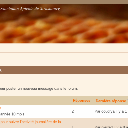
Association Apicole de Strasbourg
s.
our poster un nouveau message dans le forum.
Réponses
Dernière réponse
?
2
Par
coudrya
il y a 
1 année 10 mois
our suivre l’activité journalière de la
1
Par
pierred
il y a 8