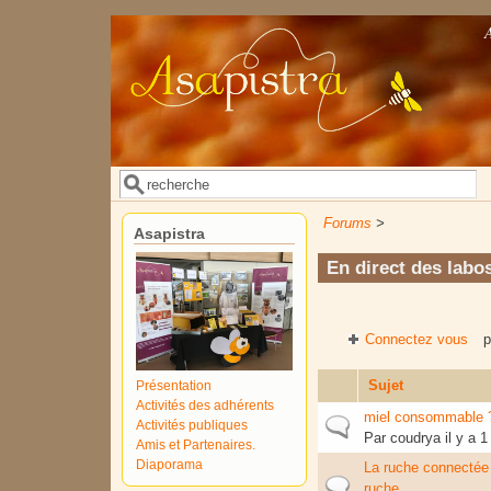
Aller au contenu principal
Rechercher
Formulaire de recherche
Forums
>
Asapistra
En direct des labo
Connectez vous
p
Sujet
Présentation
Activités des adhérents
miel consommable 
Sujet normal
Activités publiques
Par
coudrya
il y a 
Amis et Partenaires.
Diaporama
La ruche connectée p
Sujet normal
ruche