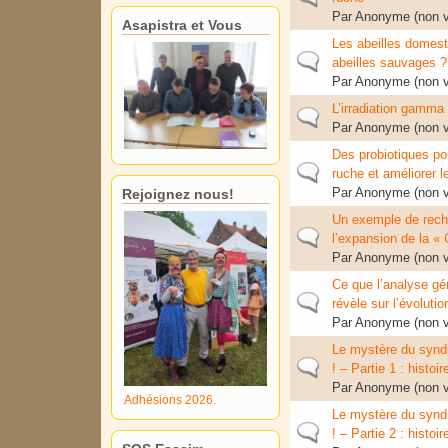
Par
Anonyme (non vé
Asapistra et Vous
Les abeilles domesti
Sujet normal
abeilles sauvages ?
Par
Anonyme (non vé
L’irradiation gamma 
Sujet normal
Par
Anonyme (non vé
Des probiotiques p
Sujet normal
ruche et améliorer l
Par
Anonyme (non vé
Rejoignez nous!
Un exemple de reche
Sujet normal
l’expansion de la «
Par
Anonyme (non vé
Ce que l’analyse g
Sujet normal
révèle sur l’évoluti
Par
Anonyme (non vé
Le mystère du synd
Sujet normal
! – Partie 1 : histo
Par
Anonyme (non vé
Adhésions 2026.
Le mystère du synd
Sujet normal
! – Partie 2 : histoi