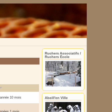
Ruchers Associatifs /
Ruchers École
1 année 10 mois
Abeill'en Ville
 années 1 mois