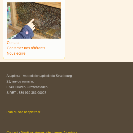
Contact
Contactez nos référents
Nous écrire
Asapistra - Association apicole de Strasbourg​
21, rue du romarin.
67400 Illkirch-Graffenstaden
SIRET : 539 919 381 00027
Plan du site asapistra.fr
Contact
-
Mentions légales site Internet Asapistra