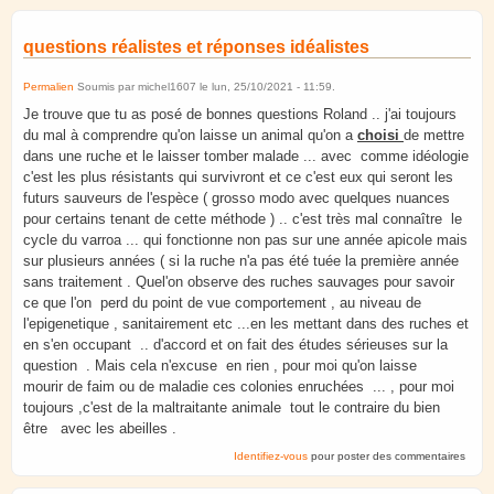
questions réalistes et réponses idéalistes
Permalien
Soumis par
michel1607
le
lun, 25/10/2021 - 11:59
.
Je trouve que tu as posé de bonnes questions Roland .. j'ai toujours
du mal à comprendre qu'on laisse un animal qu'on a
choisi
de mettre
dans une ruche et le laisser tomber malade ... avec comme idéologie
c'est les plus résistants qui survivront et ce c'est eux qui seront les
futurs sauveurs de l'espèce ( grosso modo avec quelques nuances
pour certains tenant de cette méthode ) .. c'est très mal connaître le
cycle du varroa ... qui fonctionne non pas sur une année apicole mais
sur plusieurs années ( si la ruche n'a pas été tuée la première année
sans traitement . Quel'on observe des ruches sauvages pour savoir
ce que l'on perd du point de vue comportement , au niveau de
l'epigenetique , sanitairement etc ...en les mettant dans des ruches et
en s'en occupant .. d'accord et on fait des études sérieuses sur la
question . Mais cela n'excuse en rien , pour moi qu'on laisse
mourir de faim ou de maladie ces colonies enruchées ... , pour moi
toujours ,c'est de la maltraitante animale tout le contraire du bien
être avec les abeilles .
Identifiez-vous
pour poster des commentaires