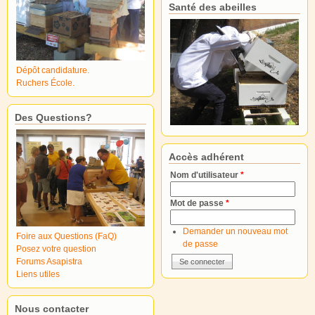
Santé des abeilles
Dépôt candidature.
Ruchers École.
Des Questions?
Accès adhérent
Nom d'utilisateur
*
Mot de passe
*
Demander un nouveau mot
Foire aux Questions (FaQ)
de passe
Posez votre question
Forums Asapistra
Liens utiles
Nous contacter