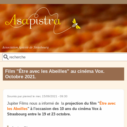
Aller au contenu principal
Association Apicole de Strasbourg
Rechercher
Formulaire de recherche
Film "Être avec les Abeilles" au cinéma Vox.
Octobre 2021.
Soumis par
pierred
le mer, 15/09/2021 - 09:30
Jupiter Films nous a informé de la
projection du film "
Être avec
les Abeilles
" à l'occasion des 10 ans du cinéma Vox à
Strasbourg entre le 19 et 23 octobre.